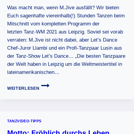
Was macht man, wenn M.Jive ausfällt? Wir bieten
Euch sagenhafte viereinhalb(!) Stunden Tanzen beim
Mitschnitt vom kompletten Programm der
letzten Tanz-WM 2021 aus Leipzig. Soviel sei vorab
verraten: M.Jive ist nicht dabei, aber Let’s Dance
Chef-Juror Llambi und ein Profi-Tanzpaar Lusin aus
der Tanz-Show Let’s Dance… „Die besten Tanzpaare
der Welt haben in Leipzig um die Weltmeistertitel in
lateinamerikanischen…
MEDIATHEK-
WEITERLESEN
TIPP:
TANZ-
WM
AUS
LEIPZIG
TANZVIDEO-TIPPS
(MDR)
Motto: Fröhlich durchs Leben