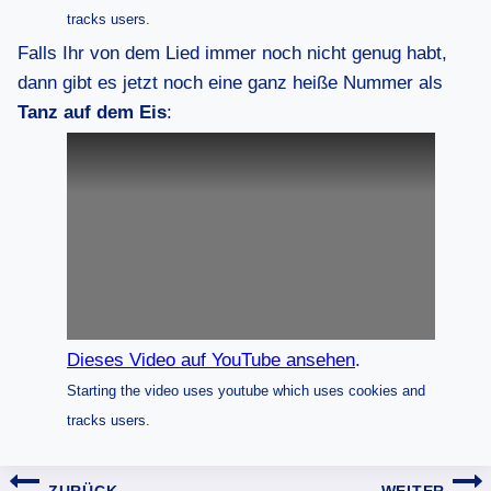
tracks users.
Falls Ihr von dem Lied immer noch nicht genug habt,
dann gibt es jetzt noch eine ganz heiße Nummer als
Tanz auf dem Eis
:
Dieses Video auf YouTube ansehen
.
Starting the video uses youtube which uses cookies and
tracks users.
Beitragsnavigation
ZURÜCK
WEITER