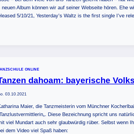
 neuen Album können wir auf seiner Webseite hören. Ehe wir
ased 5/10/21, Yesterday’s Waltz is the first single I’ve r
TANZSCHULE ONLINE
Tanzen dahoam: bayerische Volk
o. 03.10.2021
atharina Maier, die Tanzmeisterin vom Münchner Kocherlball
Tanzlustvermittlerin„. Diese Bezeichnung spricht uns natürl
it viel Mundart auch sehr glaubwürdig rüber. Selbst wenn Ih
ei dem Video viel Spaß haben: