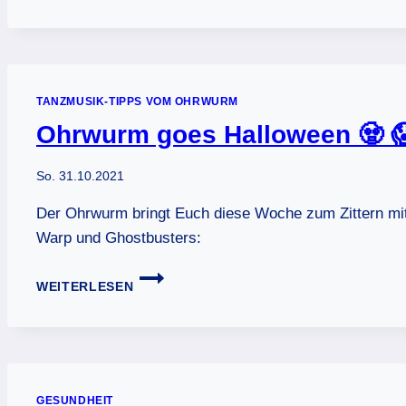
TANZ-
WM
AUS
LEIPZIG
(MDR)
TANZMUSIK-TIPPS VOM OHRWURM
Ohrwurm goes Halloween 🧟 
So. 31.10.2021
Der Ohrwurm bringt Euch diese Woche zum Zittern mit e
Warp und Ghostbusters:
OHRWURM
WEITERLESEN
GOES
HALLOWEEN
🧟
😱
👻
GESUNDHEIT