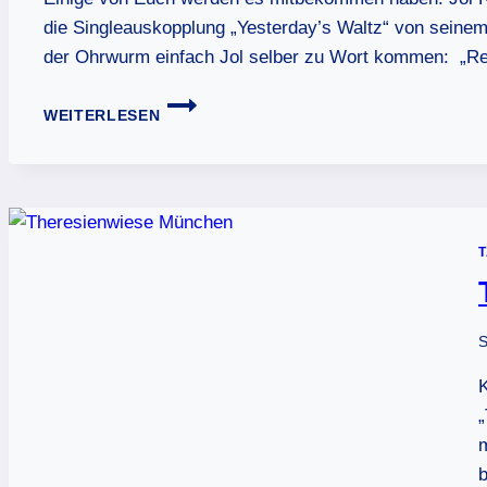
die Singleauskopplung „Yesterday’s Waltz“ von seinem
der Ohrwurm einfach Jol selber zu Wort kommen: „Rele
OHRWURM:
WEITERLESEN
JOL
ROCKS
YESTERDAY’S
WALTZ
S
K
„
m
b