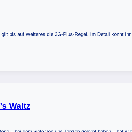
gilt bis auf Weiteres die 3G-Plus-Regel. Im Detail könnt Ih
’s Waltz
se – bei dem viele von uns Tanzen gelernt haben – hat wi