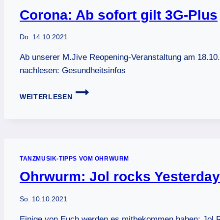
Corona: Ab sofort gilt 3G-Plus
Do. 14.10.2021
Ab unserer M.Jive Reopening-Veranstaltung am 18.10. 
nachlesen: Gesundheitsinfos
CORONA:
WEITERLESEN
AB
SOFORT
GILT
3G-
PLUS
TANZMUSIK-TIPPS VOM OHRWURM
Ohrwurm: Jol rocks Yesterday
So. 10.10.2021
Einige von Euch werden es mitbekommen haben: Jol Ro