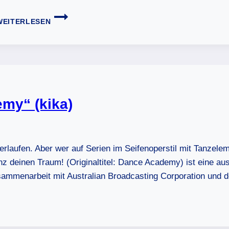
TANZEN
WEITERLESEN
DAHOAM:
BAYERISCHE
VOLKSTÄNZE
my“ (kika)
erlaufen. Aber wer auf Serien im Seifenoperstil mit Tanzeleme
z deinen Traum! (Originaltitel: Dance Academy) ist eine aus
sammenarbeit mit Australian Broadcasting Corporation und