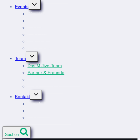
Untermenü
Events
umschalten
Weekly M.Jive
Parties
Hofgarten
Weekender
Workshops
Gesundheitsinfos
Untermenü
Team
umschalten
Das M.Jive-Team
Partner & Freunde
Intern: Login/Registrierung
Intern: Crew/Orga
Untermenü
Kontakt
umschalten
Kontakt & Newsletteranmeldung
Impressum
Datenschutzerklärung
Suchen