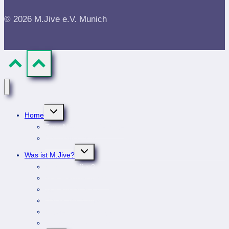
© 2026 M.Jive e.V. Munich
Untermenü
Home
umschalten
Tanz-News und Beiträge
Newsletterarchiv
Untermenü
Was ist M.Jive?
umschalten
Warum M.Jive?
Was erwartet mich?
Was kostet es?
Der M.Jive-Codex
Figuren nachschlagen?
Galerie & Mediathek