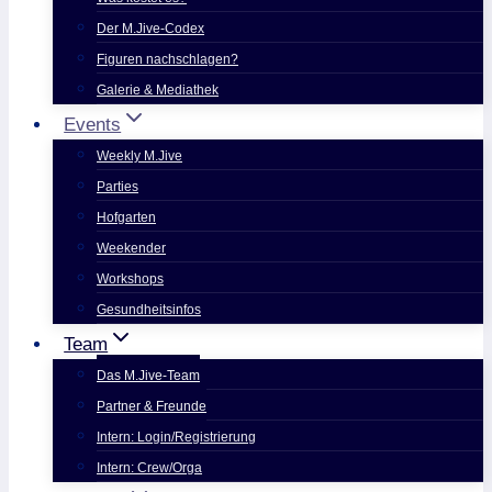
Der M.Jive-Codex
Figuren nachschlagen?
Galerie & Mediathek
Events
Weekly M.Jive
Parties
Hofgarten
Weekender
Workshops
Gesundheitsinfos
Team
Das M.Jive-Team
Partner & Freunde
Intern: Login/Registrierung
Intern: Crew/Orga