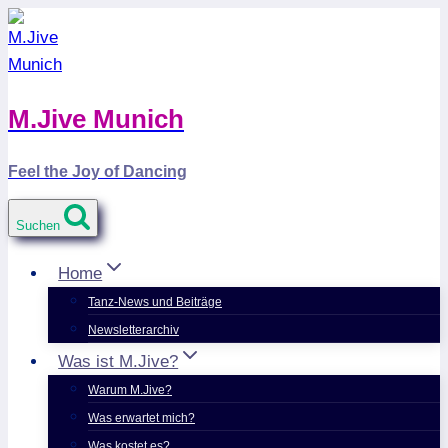
Zum
Inhalt
springen
M.Jive Munich
Feel the Joy of Dancing
Suchen
Home
Tanz-News und Beiträge
Newsletterarchiv
Was ist M.Jive?
Warum M.Jive?
Was erwartet mich?
Was kostet es?