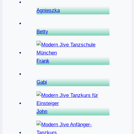
Agnieszka
Betty
Frank
Gabi
John