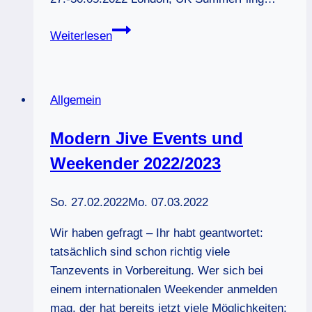
Übersicht
Weiterlesen
der
Modern
Jive
Allgemein
Events
und
Modern Jive Events und
Weekender
Weekender 2022/2023
2022/2023
So. 27.02.2022
Mo. 07.03.2022
Wir haben gefragt – Ihr habt geantwortet:
tatsächlich sind schon richtig viele
Tanzevents in Vorbereitung. Wer sich bei
einem internationalen Weekender anmelden
mag, der hat bereits jetzt viele Möglichkeiten: