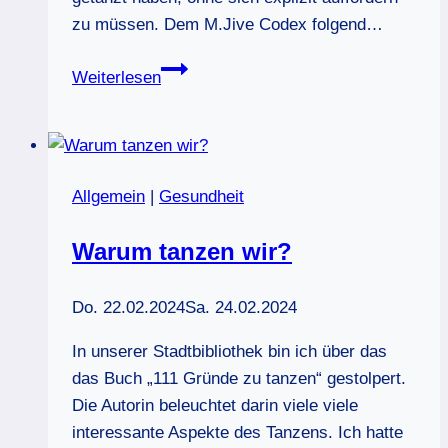
zu müssen. Dem M.Jive Codex folgend…
Tanzpartner/in
Weiterlesen
in
München
finden
–
Allgemein
|
Gesundheit
bei
uns
Warum tanzen wir?
einfach
und
Do. 22.02.2024
Sa. 24.02.2024
ohne
Suche
In unserer Stadtbibliothek bin ich über das
möglich!
das Buch „111 Gründe zu tanzen“ gestolpert.
Die Autorin beleuchtet darin viele viele
interessante Aspekte des Tanzens. Ich hatte