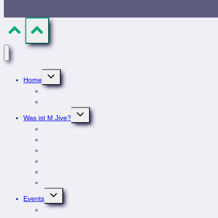
Untermenü
Home
umschalten
Tanz-News und Beiträge
Newsletterarchiv
Untermenü
Was ist M.Jive?
umschalten
Warum M.Jive?
Was erwartet mich?
Was kostet es?
Der M.Jive-Codex
Figuren nachschlagen?
Galerie & Mediathek
Untermenü
Events
umschalten
Weekly M.Jive