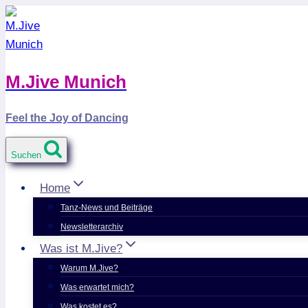
Zum
Inhalt
springen
M.Jive Munich
Feel the Joy of Dancing
Suchen
Home
Tanz-News und Beiträge
Newsletterarchiv
Was ist M.Jive?
Warum M.Jive?
Was erwartet mich?
Was kostet es?