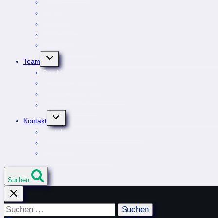
Parties
Hofgarten
Weekender
Workshops
Gesundheitsinfos
Untermenü
Team
umschalten
Das M.Jive-Team
Partner & Freunde
Intern: Login/Registrierung
Intern: Crew/Orga
Untermenü
Kontakt
umschalten
Kontakt & Newsletteranmeldung
Impressum
Datenschutzerklärung
Suchen
Suchen