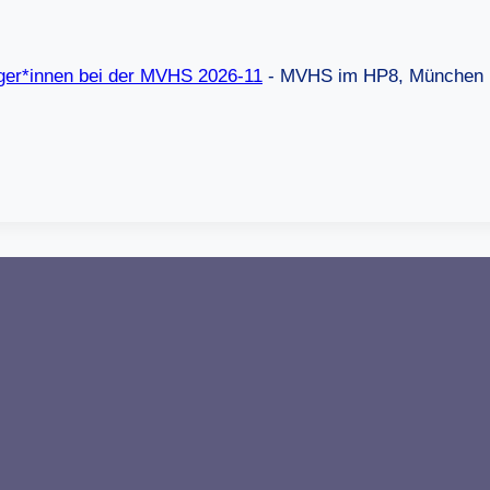
eiger*innen bei der MVHS 2026-11
- MVHS im HP8, München