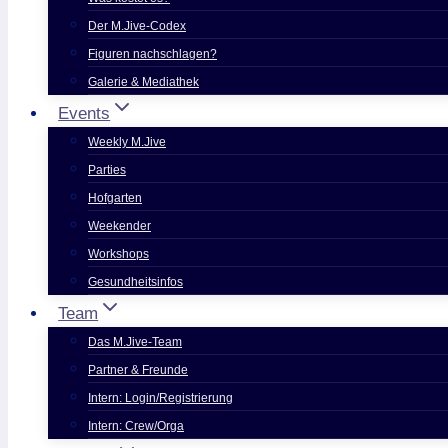
Der M.Jive-Codex
Figuren nachschlagen?
Galerie & Mediathek
Events
Weekly M.Jive
Parties
Hofgarten
Weekender
Workshops
Gesundheitsinfos
Team
Das M.Jive-Team
Partner & Freunde
Intern: Login/Registrierung
Intern: Crew/Orga